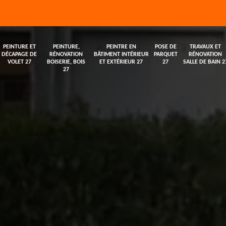
PEINTURE ET
PEINTURE,
PEINTRE EN
POSE DE
TRAVAUX ET
DÉCAPAGE DE
RÉNOVATION
BÂTIMENT INTÉRIEUR
PARQUET
RÉNOVATION
VOLET 27
BOISERIE, BOIS
ET EXTÉRIEUR 27
27
SALLE DE BAIN 2
27