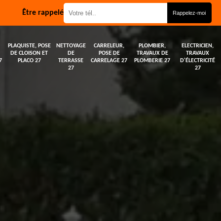
Être rappelé
PLAQUISTE, POSE
NETTOYAGE
CARRELEUR,
PLOMBIER,
ELECTRICIEN,
DE CLOISON ET
DE
POSE DE
TRAVAUX DE
TRAVAUX
7
PLACO 27
TERRASSE
CARRELAGE 27
PLOMBERIE 27
D'ÉLECTRICITÉ
27
27