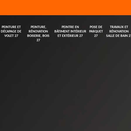
PEINTURE ET
PEINTURE,
PEINTRE EN
POSE DE
TRAVAUX ET
DÉCAPAGE DE
RÉNOVATION
BÂTIMENT INTÉRIEUR
PARQUET
RÉNOVATION
VOLET 27
BOISERIE, BOIS
ET EXTÉRIEUR 27
27
SALLE DE BAIN 2
27