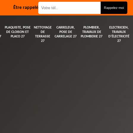
Être rappelé
PLAQUISTE, POSE
NETTOYAGE
CARRELEUR,
PLOMBIER,
ELECTRICIEN,
DE CLOISON ET
DE
POSE DE
TRAVAUX DE
TRAVAUX
7
PLACO 27
TERRASSE
CARRELAGE 27
PLOMBERIE 27
D'ÉLECTRICITÉ
27
27