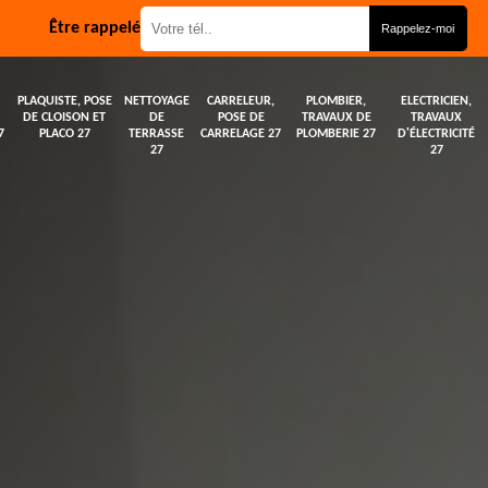
Être rappelé
PLAQUISTE, POSE
NETTOYAGE
CARRELEUR,
PLOMBIER,
ELECTRICIEN,
DE CLOISON ET
DE
POSE DE
TRAVAUX DE
TRAVAUX
7
PLACO 27
TERRASSE
CARRELAGE 27
PLOMBERIE 27
D'ÉLECTRICITÉ
27
27