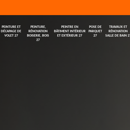
PEINTURE ET
PEINTURE,
PEINTRE EN
POSE DE
TRAVAUX ET
DÉCAPAGE DE
RÉNOVATION
BÂTIMENT INTÉRIEUR
PARQUET
RÉNOVATION
VOLET 27
BOISERIE, BOIS
ET EXTÉRIEUR 27
27
SALLE DE BAIN 2
27