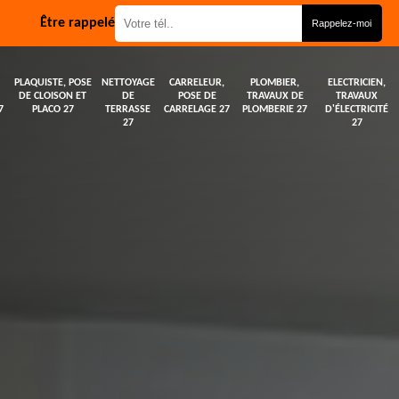
Être rappelé
PLAQUISTE, POSE
NETTOYAGE
CARRELEUR,
PLOMBIER,
ELECTRICIEN,
DE CLOISON ET
DE
POSE DE
TRAVAUX DE
TRAVAUX
7
PLACO 27
TERRASSE
CARRELAGE 27
PLOMBERIE 27
D'ÉLECTRICITÉ
27
27