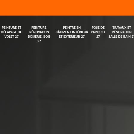
PEINTURE ET
PEINTURE,
PEINTRE EN
POSE DE
TRAVAUX ET
DÉCAPAGE DE
RÉNOVATION
BÂTIMENT INTÉRIEUR
PARQUET
RÉNOVATION
VOLET 27
BOISERIE, BOIS
ET EXTÉRIEUR 27
27
SALLE DE BAIN 2
27