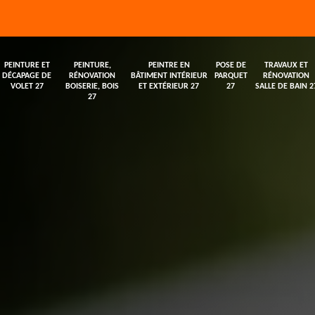
PEINTURE ET
PEINTURE,
PEINTRE EN
POSE DE
TRAVAUX ET
DÉCAPAGE DE
RÉNOVATION
BÂTIMENT INTÉRIEUR
PARQUET
RÉNOVATION
VOLET 27
BOISERIE, BOIS
ET EXTÉRIEUR 27
27
SALLE DE BAIN 2
27