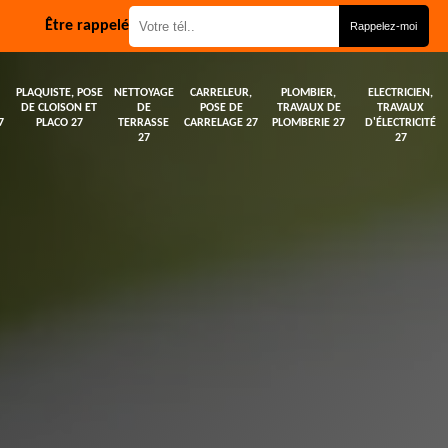
Être rappelé
PLAQUISTE, POSE
NETTOYAGE
CARRELEUR,
PLOMBIER,
ELECTRICIEN,
DE CLOISON ET
DE
POSE DE
TRAVAUX DE
TRAVAUX
7
PLACO 27
TERRASSE
CARRELAGE 27
PLOMBERIE 27
D'ÉLECTRICITÉ
27
27