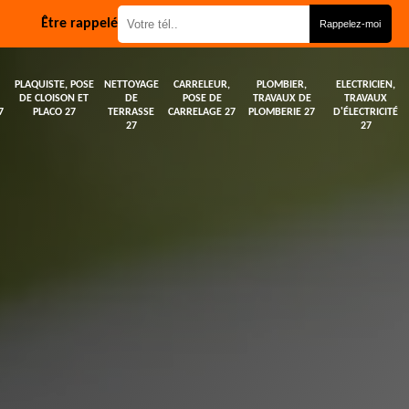
Être rappelé
PLAQUISTE, POSE
NETTOYAGE
CARRELEUR,
PLOMBIER,
ELECTRICIEN,
DE CLOISON ET
DE
POSE DE
TRAVAUX DE
TRAVAUX
7
PLACO 27
TERRASSE
CARRELAGE 27
PLOMBERIE 27
D'ÉLECTRICITÉ
27
27