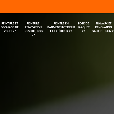
PEINTURE ET
PEINTURE,
PEINTRE EN
POSE DE
TRAVAUX ET
DÉCAPAGE DE
RÉNOVATION
BÂTIMENT INTÉRIEUR
PARQUET
RÉNOVATION
VOLET 27
BOISERIE, BOIS
ET EXTÉRIEUR 27
27
SALLE DE BAIN 2
27