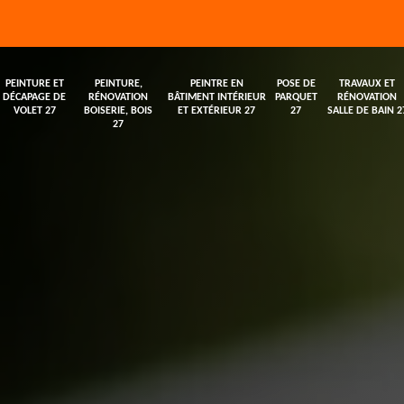
PEINTURE ET
PEINTURE,
PEINTRE EN
POSE DE
TRAVAUX ET
DÉCAPAGE DE
RÉNOVATION
BÂTIMENT INTÉRIEUR
PARQUET
RÉNOVATION
VOLET 27
BOISERIE, BOIS
ET EXTÉRIEUR 27
27
SALLE DE BAIN 2
27