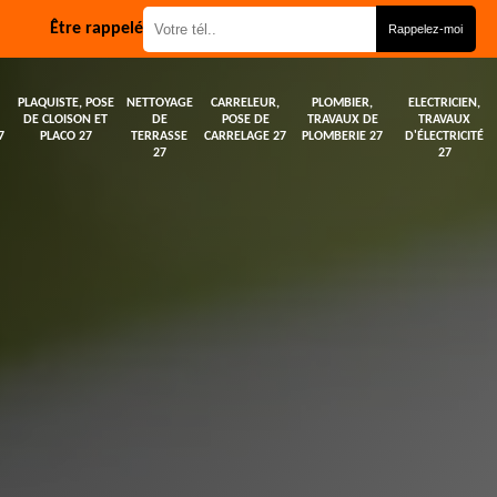
Être rappelé
PLAQUISTE, POSE
NETTOYAGE
CARRELEUR,
PLOMBIER,
ELECTRICIEN,
DE CLOISON ET
DE
POSE DE
TRAVAUX DE
TRAVAUX
7
PLACO 27
TERRASSE
CARRELAGE 27
PLOMBERIE 27
D'ÉLECTRICITÉ
27
27