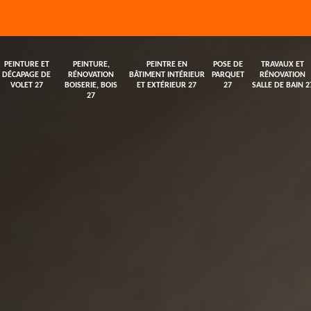
PEINTURE ET
PEINTURE,
PEINTRE EN
POSE DE
TRAVAUX ET
DÉCAPAGE DE
RÉNOVATION
BÂTIMENT INTÉRIEUR
PARQUET
RÉNOVATION
VOLET 27
BOISERIE, BOIS
ET EXTÉRIEUR 27
27
SALLE DE BAIN 2
27