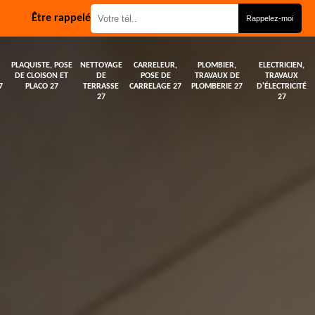
Être rappelé
PLAQUISTE, POSE
NETTOYAGE
CARRELEUR,
PLOMBIER,
ELECTRICIEN,
DE CLOISON ET
DE
POSE DE
TRAVAUX DE
TRAVAUX
7
PLACO 27
TERRASSE
CARRELAGE 27
PLOMBERIE 27
D'ÉLECTRICITÉ
27
27