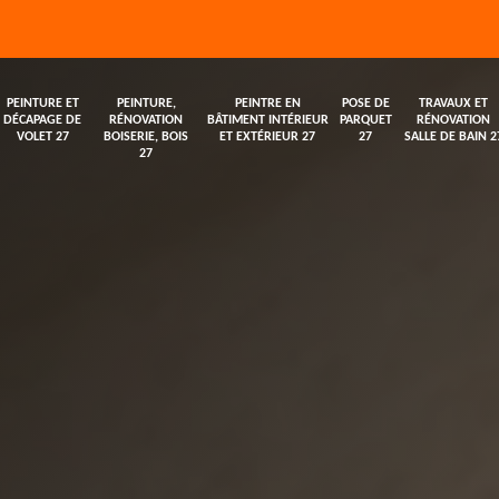
PEINTURE ET
PEINTURE,
PEINTRE EN
POSE DE
TRAVAUX ET
DÉCAPAGE DE
RÉNOVATION
BÂTIMENT INTÉRIEUR
PARQUET
RÉNOVATION
VOLET 27
BOISERIE, BOIS
ET EXTÉRIEUR 27
27
SALLE DE BAIN 2
27