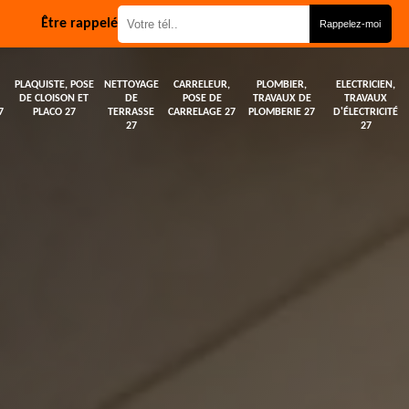
Être rappelé
PLAQUISTE, POSE
NETTOYAGE
CARRELEUR,
PLOMBIER,
ELECTRICIEN,
DE CLOISON ET
DE
POSE DE
TRAVAUX DE
TRAVAUX
7
PLACO 27
TERRASSE
CARRELAGE 27
PLOMBERIE 27
D'ÉLECTRICITÉ
27
27