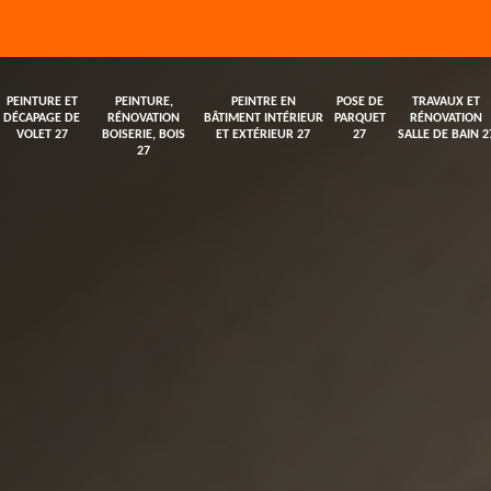
PEINTURE ET
PEINTURE,
PEINTRE EN
POSE DE
TRAVAUX ET
DÉCAPAGE DE
RÉNOVATION
BÂTIMENT INTÉRIEUR
PARQUET
RÉNOVATION
VOLET 27
BOISERIE, BOIS
ET EXTÉRIEUR 27
27
SALLE DE BAIN 2
27