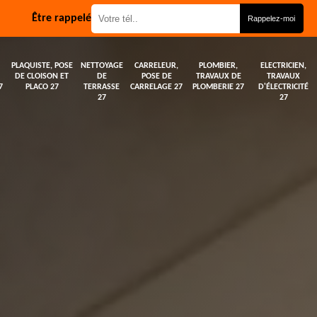
Être rappelé
PLAQUISTE, POSE
NETTOYAGE
CARRELEUR,
PLOMBIER,
ELECTRICIEN,
DE CLOISON ET
DE
POSE DE
TRAVAUX DE
TRAVAUX
7
PLACO 27
TERRASSE
CARRELAGE 27
PLOMBERIE 27
D'ÉLECTRICITÉ
27
27