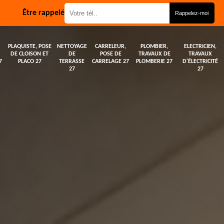
Être rappelé
PLAQUISTE, POSE
NETTOYAGE
CARRELEUR,
PLOMBIER,
ELECTRICIEN,
DE CLOISON ET
DE
POSE DE
TRAVAUX DE
TRAVAUX
7
PLACO 27
TERRASSE
CARRELAGE 27
PLOMBERIE 27
D'ÉLECTRICITÉ
27
27