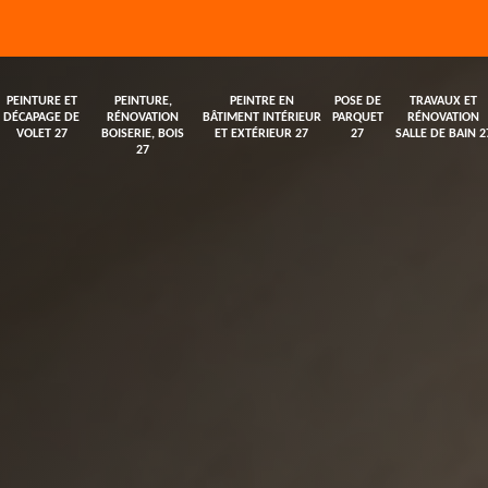
PEINTURE ET
PEINTURE,
PEINTRE EN
POSE DE
TRAVAUX ET
DÉCAPAGE DE
RÉNOVATION
BÂTIMENT INTÉRIEUR
PARQUET
RÉNOVATION
VOLET 27
BOISERIE, BOIS
ET EXTÉRIEUR 27
27
SALLE DE BAIN 2
27