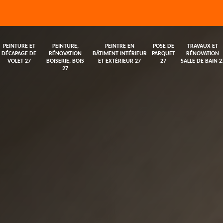
PEINTURE ET
PEINTURE,
PEINTRE EN
POSE DE
TRAVAUX ET
DÉCAPAGE DE
RÉNOVATION
BÂTIMENT INTÉRIEUR
PARQUET
RÉNOVATION
VOLET 27
BOISERIE, BOIS
ET EXTÉRIEUR 27
27
SALLE DE BAIN 2
27