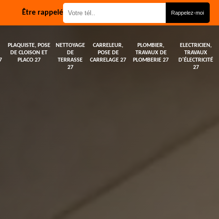
Être rappelé
PLAQUISTE, POSE
NETTOYAGE
CARRELEUR,
PLOMBIER,
ELECTRICIEN,
DE CLOISON ET
DE
POSE DE
TRAVAUX DE
TRAVAUX
7
PLACO 27
TERRASSE
CARRELAGE 27
PLOMBERIE 27
D'ÉLECTRICITÉ
27
27