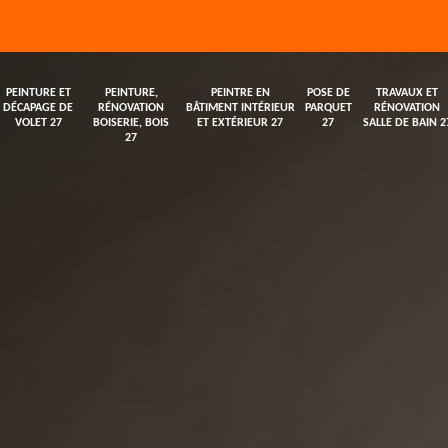
PEINTURE ET
PEINTURE,
PEINTRE EN
POSE DE
TRAVAUX ET
DÉCAPAGE DE
RÉNOVATION
BÂTIMENT INTÉRIEUR
PARQUET
RÉNOVATION
VOLET 27
BOISERIE, BOIS
ET EXTÉRIEUR 27
27
SALLE DE BAIN 2
27