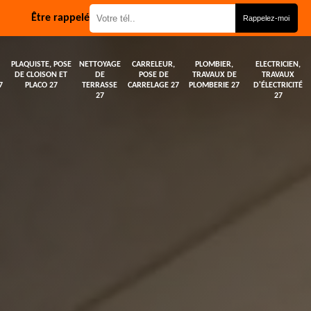
Être rappelé
PLAQUISTE, POSE
NETTOYAGE
CARRELEUR,
PLOMBIER,
ELECTRICIEN,
DE CLOISON ET
DE
POSE DE
TRAVAUX DE
TRAVAUX
7
PLACO 27
TERRASSE
CARRELAGE 27
PLOMBERIE 27
D'ÉLECTRICITÉ
27
27