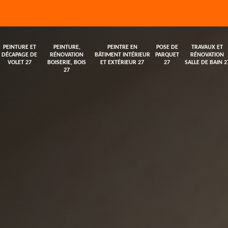
PEINTURE ET
PEINTURE,
PEINTRE EN
POSE DE
TRAVAUX ET
DÉCAPAGE DE
RÉNOVATION
BÂTIMENT INTÉRIEUR
PARQUET
RÉNOVATION
VOLET 27
BOISERIE, BOIS
ET EXTÉRIEUR 27
27
SALLE DE BAIN 2
27