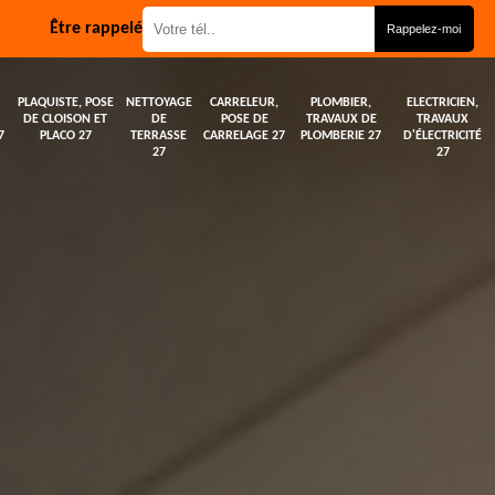
Être rappelé
PLAQUISTE, POSE
NETTOYAGE
CARRELEUR,
PLOMBIER,
ELECTRICIEN,
DE CLOISON ET
DE
POSE DE
TRAVAUX DE
TRAVAUX
7
PLACO 27
TERRASSE
CARRELAGE 27
PLOMBERIE 27
D'ÉLECTRICITÉ
27
27