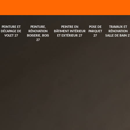
PEINTURE ET
PEINTURE,
PEINTRE EN
POSE DE
TRAVAUX ET
DÉCAPAGE DE
RÉNOVATION
BÂTIMENT INTÉRIEUR
PARQUET
RÉNOVATION
VOLET 27
BOISERIE, BOIS
ET EXTÉRIEUR 27
27
SALLE DE BAIN 2
27