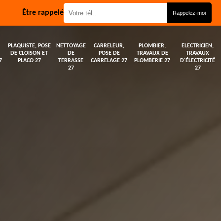
Être rappelé
PLAQUISTE, POSE
NETTOYAGE
CARRELEUR,
PLOMBIER,
ELECTRICIEN,
DE CLOISON ET
DE
POSE DE
TRAVAUX DE
TRAVAUX
7
PLACO 27
TERRASSE
CARRELAGE 27
PLOMBERIE 27
D'ÉLECTRICITÉ
27
27