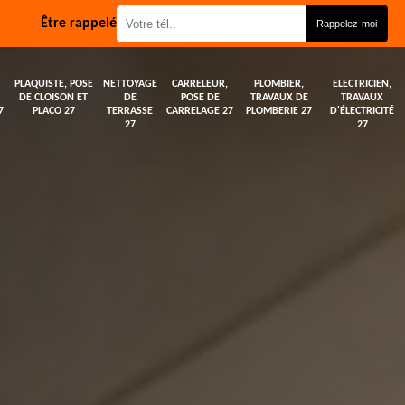
Être rappelé
PLAQUISTE, POSE
NETTOYAGE
CARRELEUR,
PLOMBIER,
ELECTRICIEN,
DE CLOISON ET
DE
POSE DE
TRAVAUX DE
TRAVAUX
7
PLACO 27
TERRASSE
CARRELAGE 27
PLOMBERIE 27
D'ÉLECTRICITÉ
27
27