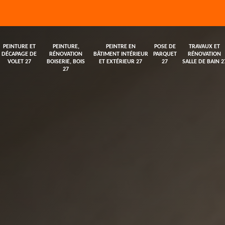
PEINTURE ET
PEINTURE,
PEINTRE EN
POSE DE
TRAVAUX ET
DÉCAPAGE DE
RÉNOVATION
BÂTIMENT INTÉRIEUR
PARQUET
RÉNOVATION
VOLET 27
BOISERIE, BOIS
ET EXTÉRIEUR 27
27
SALLE DE BAIN 2
27