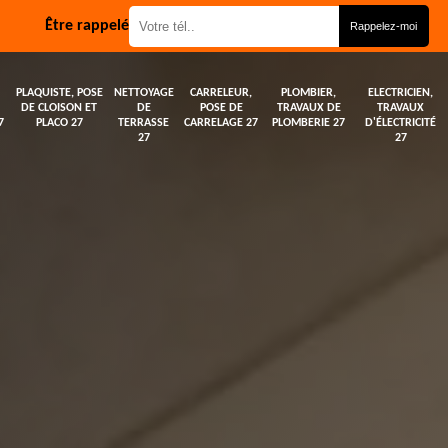
Être rappelé
PLAQUISTE, POSE
NETTOYAGE
CARRELEUR,
PLOMBIER,
ELECTRICIEN,
DE CLOISON ET
DE
POSE DE
TRAVAUX DE
TRAVAUX
7
PLACO 27
TERRASSE
CARRELAGE 27
PLOMBERIE 27
D'ÉLECTRICITÉ
27
27