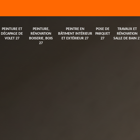
PEINTURE ET
PEINTURE,
PEINTRE EN
POSE DE
TRAVAUX ET
DÉCAPAGE DE
RÉNOVATION
BÂTIMENT INTÉRIEUR
PARQUET
RÉNOVATION
VOLET 27
BOISERIE, BOIS
ET EXTÉRIEUR 27
27
SALLE DE BAIN 2
27