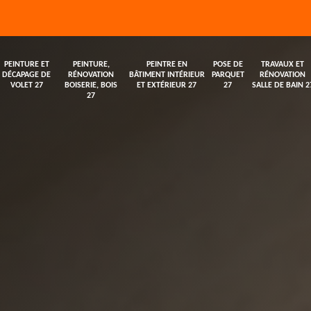
PEINTURE ET
PEINTURE,
PEINTRE EN
POSE DE
TRAVAUX ET
DÉCAPAGE DE
RÉNOVATION
BÂTIMENT INTÉRIEUR
PARQUET
RÉNOVATION
VOLET 27
BOISERIE, BOIS
ET EXTÉRIEUR 27
27
SALLE DE BAIN 2
27