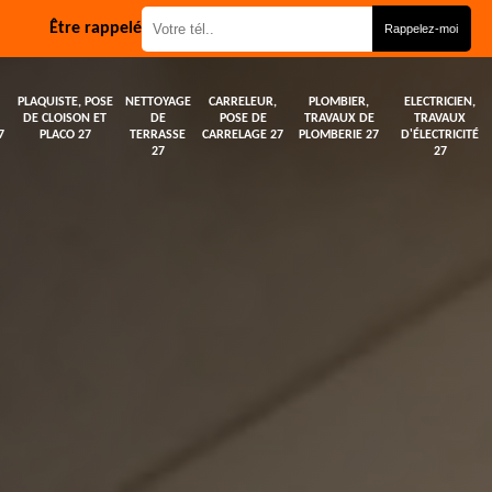
Être rappelé
PLAQUISTE, POSE
NETTOYAGE
CARRELEUR,
PLOMBIER,
ELECTRICIEN,
DE CLOISON ET
DE
POSE DE
TRAVAUX DE
TRAVAUX
7
PLACO 27
TERRASSE
CARRELAGE 27
PLOMBERIE 27
D'ÉLECTRICITÉ
27
27