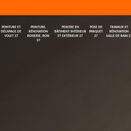
PEINTURE ET
PEINTURE,
PEINTRE EN
POSE DE
TRAVAUX ET
DÉCAPAGE DE
RÉNOVATION
BÂTIMENT INTÉRIEUR
PARQUET
RÉNOVATION
VOLET 27
BOISERIE, BOIS
ET EXTÉRIEUR 27
27
SALLE DE BAIN 2
27