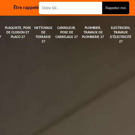
Être rappelé
PLAQUISTE, POSE
NETTOYAGE
CARRELEUR,
PLOMBIER,
ELECTRICIEN,
DE CLOISON ET
DE
POSE DE
TRAVAUX DE
TRAVAUX
7
PLACO 27
TERRASSE
CARRELAGE 27
PLOMBERIE 27
D'ÉLECTRICITÉ
27
27