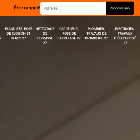
Être rappelé
PLAQUISTE, POSE
NETTOYAGE
CARRELEUR,
PLOMBIER,
ELECTRICIEN,
DE CLOISON ET
DE
POSE DE
TRAVAUX DE
TRAVAUX
7
PLACO 27
TERRASSE
CARRELAGE 27
PLOMBERIE 27
D'ÉLECTRICITÉ
27
27