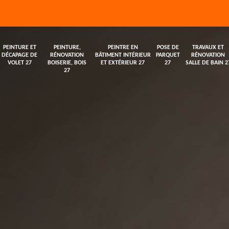
PEINTURE ET
PEINTURE,
PEINTRE EN
POSE DE
TRAVAUX ET
DÉCAPAGE DE
RÉNOVATION
BÂTIMENT INTÉRIEUR
PARQUET
RÉNOVATION
VOLET 27
BOISERIE, BOIS
ET EXTÉRIEUR 27
27
SALLE DE BAIN 2
27