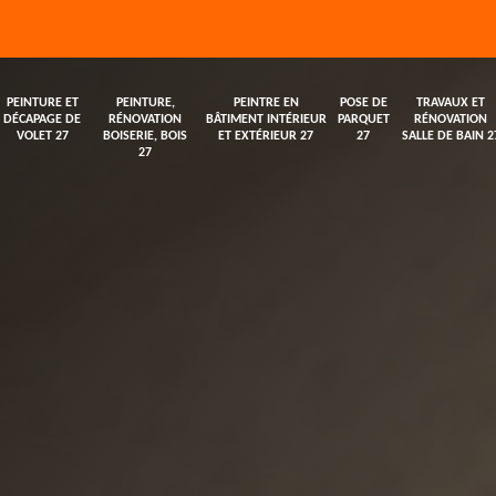
PEINTURE ET
PEINTURE,
PEINTRE EN
POSE DE
TRAVAUX ET
DÉCAPAGE DE
RÉNOVATION
BÂTIMENT INTÉRIEUR
PARQUET
RÉNOVATION
VOLET 27
BOISERIE, BOIS
ET EXTÉRIEUR 27
27
SALLE DE BAIN 2
27