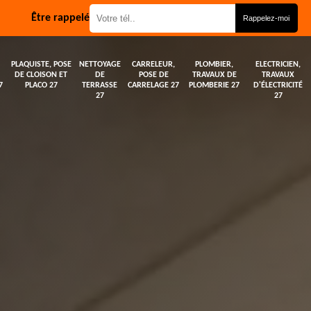
Être rappelé
PLAQUISTE, POSE
NETTOYAGE
CARRELEUR,
PLOMBIER,
ELECTRICIEN,
DE CLOISON ET
DE
POSE DE
TRAVAUX DE
TRAVAUX
7
PLACO 27
TERRASSE
CARRELAGE 27
PLOMBERIE 27
D'ÉLECTRICITÉ
27
27