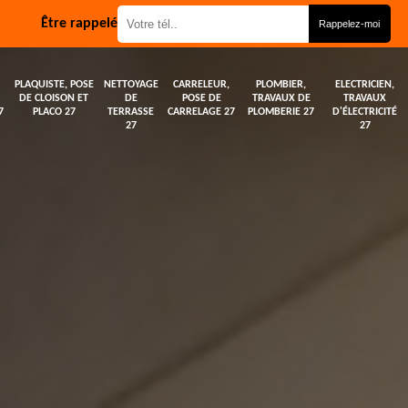
Être rappelé
PLAQUISTE, POSE
NETTOYAGE
CARRELEUR,
PLOMBIER,
ELECTRICIEN,
DE CLOISON ET
DE
POSE DE
TRAVAUX DE
TRAVAUX
7
PLACO 27
TERRASSE
CARRELAGE 27
PLOMBERIE 27
D'ÉLECTRICITÉ
27
27