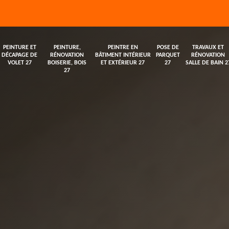
PEINTURE ET
PEINTURE,
PEINTRE EN
POSE DE
TRAVAUX ET
DÉCAPAGE DE
RÉNOVATION
BÂTIMENT INTÉRIEUR
PARQUET
RÉNOVATION
VOLET 27
BOISERIE, BOIS
ET EXTÉRIEUR 27
27
SALLE DE BAIN 2
27