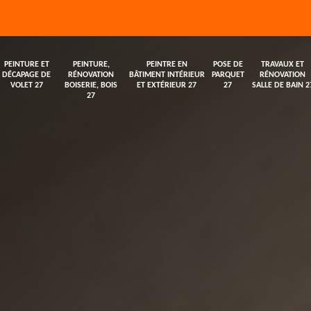
PEINTURE ET
PEINTURE,
PEINTRE EN
POSE DE
TRAVAUX ET
DÉCAPAGE DE
RÉNOVATION
BÂTIMENT INTÉRIEUR
PARQUET
RÉNOVATION
VOLET 27
BOISERIE, BOIS
ET EXTÉRIEUR 27
27
SALLE DE BAIN 2
27