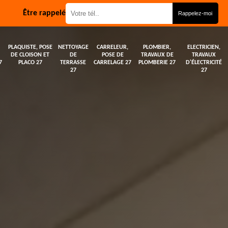
Être rappelé
PLAQUISTE, POSE
NETTOYAGE
CARRELEUR,
PLOMBIER,
ELECTRICIEN,
DE CLOISON ET
DE
POSE DE
TRAVAUX DE
TRAVAUX
7
PLACO 27
TERRASSE
CARRELAGE 27
PLOMBERIE 27
D'ÉLECTRICITÉ
27
27