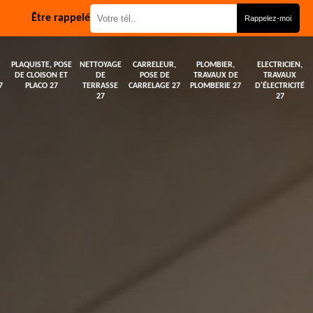
Être rappelé
PLAQUISTE, POSE
NETTOYAGE
CARRELEUR,
PLOMBIER,
ELECTRICIEN,
DE CLOISON ET
DE
POSE DE
TRAVAUX DE
TRAVAUX
7
PLACO 27
TERRASSE
CARRELAGE 27
PLOMBERIE 27
D'ÉLECTRICITÉ
27
27