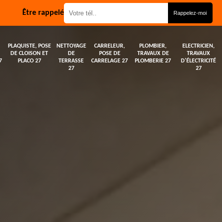
Être rappelé
PLAQUISTE, POSE
NETTOYAGE
CARRELEUR,
PLOMBIER,
ELECTRICIEN,
DE CLOISON ET
DE
POSE DE
TRAVAUX DE
TRAVAUX
7
PLACO 27
TERRASSE
CARRELAGE 27
PLOMBERIE 27
D'ÉLECTRICITÉ
27
27