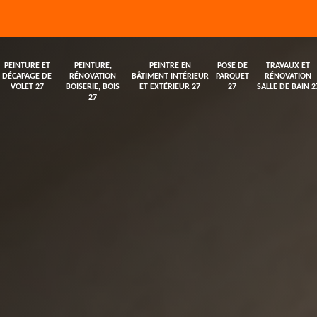
PEINTURE ET
PEINTURE,
PEINTRE EN
POSE DE
TRAVAUX ET
DÉCAPAGE DE
RÉNOVATION
BÂTIMENT INTÉRIEUR
PARQUET
RÉNOVATION
VOLET 27
BOISERIE, BOIS
ET EXTÉRIEUR 27
27
SALLE DE BAIN 2
27