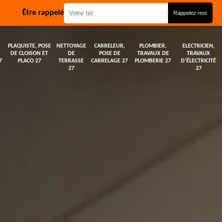
Être rappelé
PLAQUISTE, POSE
NETTOYAGE
CARRELEUR,
PLOMBIER,
ELECTRICIEN,
DE CLOISON ET
DE
POSE DE
TRAVAUX DE
TRAVAUX
7
PLACO 27
TERRASSE
CARRELAGE 27
PLOMBERIE 27
D'ÉLECTRICITÉ
27
27