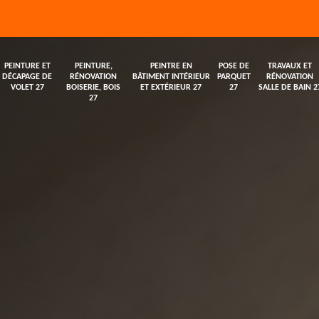
PEINTURE ET
PEINTURE,
PEINTRE EN
POSE DE
TRAVAUX ET
DÉCAPAGE DE
RÉNOVATION
BÂTIMENT INTÉRIEUR
PARQUET
RÉNOVATION
VOLET 27
BOISERIE, BOIS
ET EXTÉRIEUR 27
27
SALLE DE BAIN 2
27