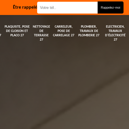
Être rappelé
PLAQUISTE, POSE
NETTOYAGE
CARRELEUR,
PLOMBIER,
ELECTRICIEN,
DE CLOISON ET
DE
POSE DE
TRAVAUX DE
TRAVAUX
7
PLACO 27
TERRASSE
CARRELAGE 27
PLOMBERIE 27
D'ÉLECTRICITÉ
27
27