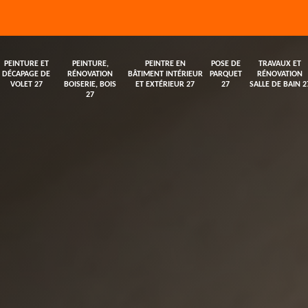
PEINTURE ET
PEINTURE,
PEINTRE EN
POSE DE
TRAVAUX ET
DÉCAPAGE DE
RÉNOVATION
BÂTIMENT INTÉRIEUR
PARQUET
RÉNOVATION
VOLET 27
BOISERIE, BOIS
ET EXTÉRIEUR 27
27
SALLE DE BAIN 2
27