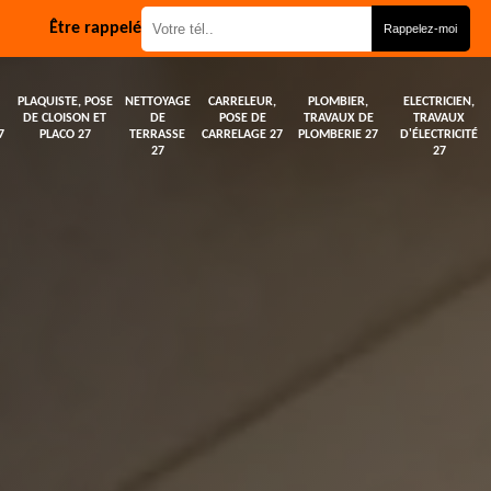
Être rappelé
PLAQUISTE, POSE
NETTOYAGE
CARRELEUR,
PLOMBIER,
ELECTRICIEN,
DE CLOISON ET
DE
POSE DE
TRAVAUX DE
TRAVAUX
7
PLACO 27
TERRASSE
CARRELAGE 27
PLOMBERIE 27
D'ÉLECTRICITÉ
27
27