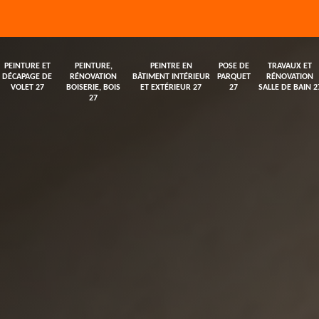
PEINTURE ET
PEINTURE,
PEINTRE EN
POSE DE
TRAVAUX ET
DÉCAPAGE DE
RÉNOVATION
BÂTIMENT INTÉRIEUR
PARQUET
RÉNOVATION
VOLET 27
BOISERIE, BOIS
ET EXTÉRIEUR 27
27
SALLE DE BAIN 2
27