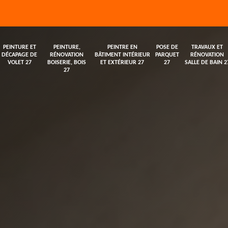
PEINTURE ET
PEINTURE,
PEINTRE EN
POSE DE
TRAVAUX ET
DÉCAPAGE DE
RÉNOVATION
BÂTIMENT INTÉRIEUR
PARQUET
RÉNOVATION
VOLET 27
BOISERIE, BOIS
ET EXTÉRIEUR 27
27
SALLE DE BAIN 2
27