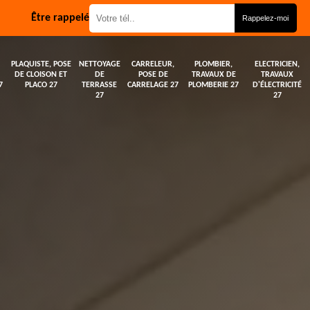
Être rappelé
PLAQUISTE, POSE
NETTOYAGE
CARRELEUR,
PLOMBIER,
ELECTRICIEN,
DE CLOISON ET
DE
POSE DE
TRAVAUX DE
TRAVAUX
7
PLACO 27
TERRASSE
CARRELAGE 27
PLOMBERIE 27
D'ÉLECTRICITÉ
27
27