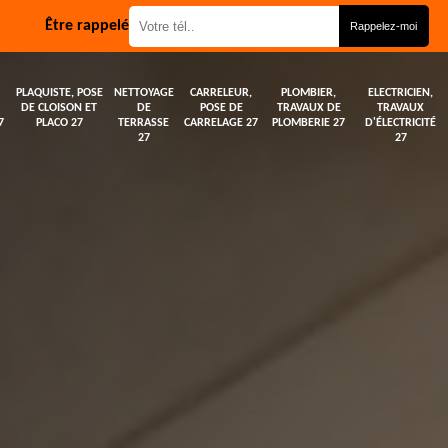
Être rappelé
PLAQUISTE, POSE
NETTOYAGE
CARRELEUR,
PLOMBIER,
ELECTRICIEN,
DE CLOISON ET
DE
POSE DE
TRAVAUX DE
TRAVAUX
7
PLACO 27
TERRASSE
CARRELAGE 27
PLOMBERIE 27
D'ÉLECTRICITÉ
27
27