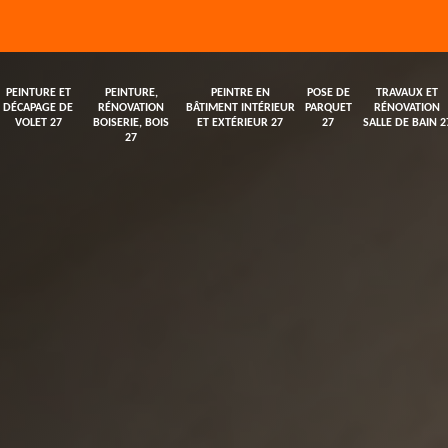
PEINTURE ET
PEINTURE,
PEINTRE EN
POSE DE
TRAVAUX ET
DÉCAPAGE DE
RÉNOVATION
BÂTIMENT INTÉRIEUR
PARQUET
RÉNOVATION
VOLET 27
BOISERIE, BOIS
ET EXTÉRIEUR 27
27
SALLE DE BAIN 2
27