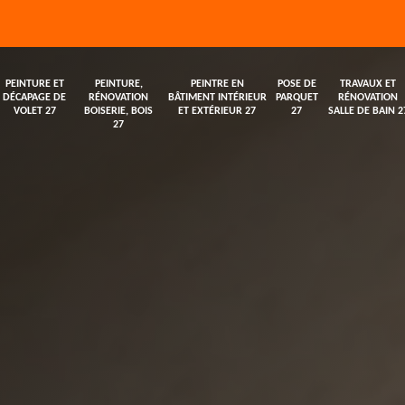
PEINTURE ET
PEINTURE,
PEINTRE EN
POSE DE
TRAVAUX ET
DÉCAPAGE DE
RÉNOVATION
BÂTIMENT INTÉRIEUR
PARQUET
RÉNOVATION
VOLET 27
BOISERIE, BOIS
ET EXTÉRIEUR 27
27
SALLE DE BAIN 2
27