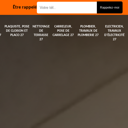
Être rappelé
PLAQUISTE, POSE
NETTOYAGE
CARRELEUR,
PLOMBIER,
ELECTRICIEN,
DE CLOISON ET
DE
POSE DE
TRAVAUX DE
TRAVAUX
7
PLACO 27
TERRASSE
CARRELAGE 27
PLOMBERIE 27
D'ÉLECTRICITÉ
27
27