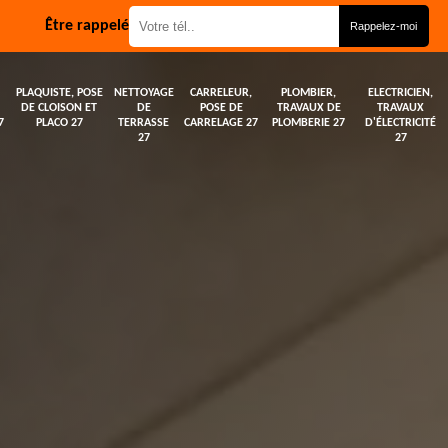
Être rappelé
PLAQUISTE, POSE
NETTOYAGE
CARRELEUR,
PLOMBIER,
ELECTRICIEN,
DE CLOISON ET
DE
POSE DE
TRAVAUX DE
TRAVAUX
7
PLACO 27
TERRASSE
CARRELAGE 27
PLOMBERIE 27
D'ÉLECTRICITÉ
27
27