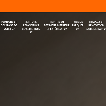
PEINTURE ET
PEINTURE,
PEINTRE EN
POSE DE
TRAVAUX ET
DÉCAPAGE DE
RÉNOVATION
BÂTIMENT INTÉRIEUR
PARQUET
RÉNOVATION
VOLET 27
BOISERIE, BOIS
ET EXTÉRIEUR 27
27
SALLE DE BAIN 2
27