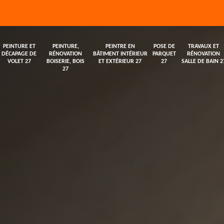
PEINTURE ET
PEINTURE,
PEINTRE EN
POSE DE
TRAVAUX ET
DÉCAPAGE DE
RÉNOVATION
BÂTIMENT INTÉRIEUR
PARQUET
RÉNOVATION
VOLET 27
BOISERIE, BOIS
ET EXTÉRIEUR 27
27
SALLE DE BAIN 2
27