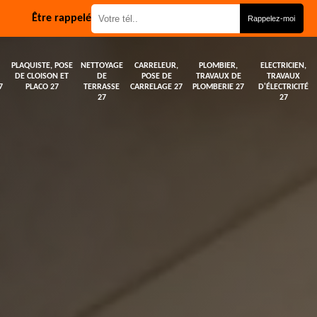
Être rappelé
PLAQUISTE, POSE
NETTOYAGE
CARRELEUR,
PLOMBIER,
ELECTRICIEN,
DE CLOISON ET
DE
POSE DE
TRAVAUX DE
TRAVAUX
7
PLACO 27
TERRASSE
CARRELAGE 27
PLOMBERIE 27
D'ÉLECTRICITÉ
27
27