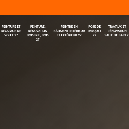
PEINTURE ET
PEINTURE,
PEINTRE EN
POSE DE
TRAVAUX ET
DÉCAPAGE DE
RÉNOVATION
BÂTIMENT INTÉRIEUR
PARQUET
RÉNOVATION
VOLET 27
BOISERIE, BOIS
ET EXTÉRIEUR 27
27
SALLE DE BAIN 2
27