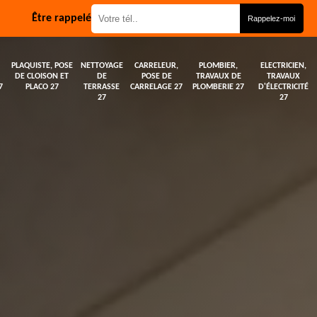
Être rappelé
PLAQUISTE, POSE
NETTOYAGE
CARRELEUR,
PLOMBIER,
ELECTRICIEN,
DE CLOISON ET
DE
POSE DE
TRAVAUX DE
TRAVAUX
7
PLACO 27
TERRASSE
CARRELAGE 27
PLOMBERIE 27
D'ÉLECTRICITÉ
27
27