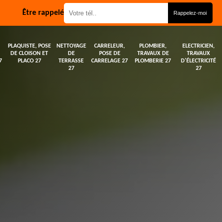
Être rappelé
PLAQUISTE, POSE
NETTOYAGE
CARRELEUR,
PLOMBIER,
ELECTRICIEN,
DE CLOISON ET
DE
POSE DE
TRAVAUX DE
TRAVAUX
7
PLACO 27
TERRASSE
CARRELAGE 27
PLOMBERIE 27
D'ÉLECTRICITÉ
27
27