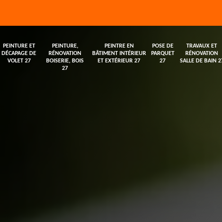
PEINTURE ET
PEINTURE,
PEINTRE EN
POSE DE
TRAVAUX ET
DÉCAPAGE DE
RÉNOVATION
BÂTIMENT INTÉRIEUR
PARQUET
RÉNOVATION
VOLET 27
BOISERIE, BOIS
ET EXTÉRIEUR 27
27
SALLE DE BAIN 2
27