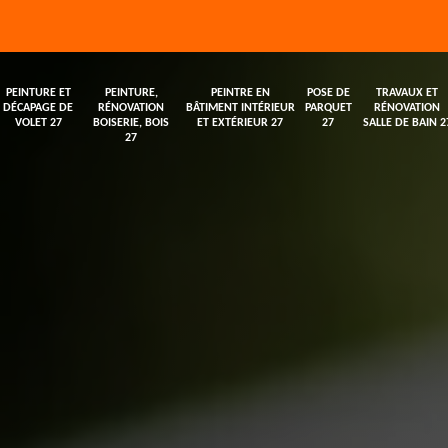
PEINTURE ET
PEINTURE,
PEINTRE EN
POSE DE
TRAVAUX ET
DÉCAPAGE DE
RÉNOVATION
BÂTIMENT INTÉRIEUR
PARQUET
RÉNOVATION
VOLET 27
BOISERIE, BOIS
ET EXTÉRIEUR 27
27
SALLE DE BAIN 2
27