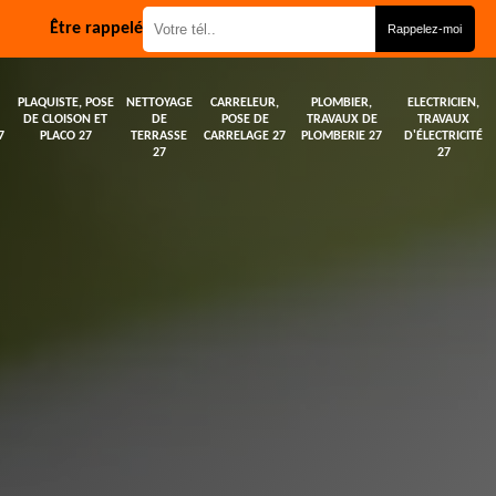
Être rappelé
PLAQUISTE, POSE
NETTOYAGE
CARRELEUR,
PLOMBIER,
ELECTRICIEN,
DE CLOISON ET
DE
POSE DE
TRAVAUX DE
TRAVAUX
7
PLACO 27
TERRASSE
CARRELAGE 27
PLOMBERIE 27
D'ÉLECTRICITÉ
27
27