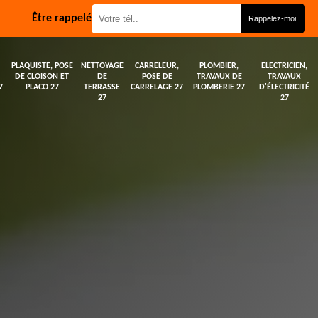
Être rappelé
PLAQUISTE, POSE
NETTOYAGE
CARRELEUR,
PLOMBIER,
ELECTRICIEN,
DE CLOISON ET
DE
POSE DE
TRAVAUX DE
TRAVAUX
7
PLACO 27
TERRASSE
CARRELAGE 27
PLOMBERIE 27
D'ÉLECTRICITÉ
27
27