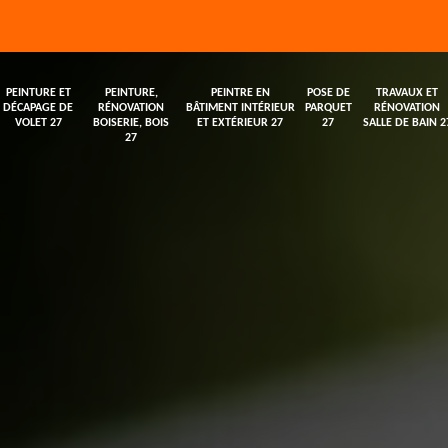
PEINTURE ET
PEINTURE,
PEINTRE EN
POSE DE
TRAVAUX ET
DÉCAPAGE DE
RÉNOVATION
BÂTIMENT INTÉRIEUR
PARQUET
RÉNOVATION
VOLET 27
BOISERIE, BOIS
ET EXTÉRIEUR 27
27
SALLE DE BAIN 2
27