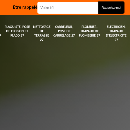
Être rappelé
PLAQUISTE, POSE
NETTOYAGE
CARRELEUR,
PLOMBIER,
ELECTRICIEN,
DE CLOISON ET
DE
POSE DE
TRAVAUX DE
TRAVAUX
7
PLACO 27
TERRASSE
CARRELAGE 27
PLOMBERIE 27
D'ÉLECTRICITÉ
27
27