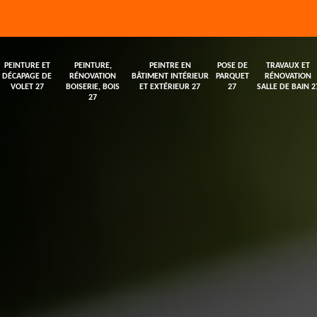
PEINTURE ET
PEINTURE,
PEINTRE EN
POSE DE
TRAVAUX ET
DÉCAPAGE DE
RÉNOVATION
BÂTIMENT INTÉRIEUR
PARQUET
RÉNOVATION
VOLET 27
BOISERIE, BOIS
ET EXTÉRIEUR 27
27
SALLE DE BAIN 2
27