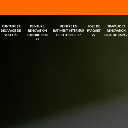
PEINTURE ET
PEINTURE,
PEINTRE EN
POSE DE
TRAVAUX ET
DÉCAPAGE DE
RÉNOVATION
BÂTIMENT INTÉRIEUR
PARQUET
RÉNOVATION
VOLET 27
BOISERIE, BOIS
ET EXTÉRIEUR 27
27
SALLE DE BAIN 2
27