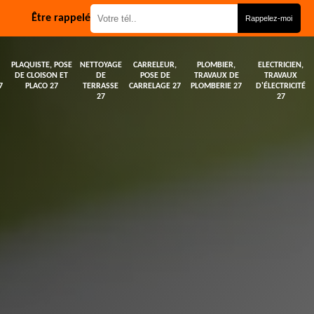
Être rappelé
PLAQUISTE, POSE
NETTOYAGE
CARRELEUR,
PLOMBIER,
ELECTRICIEN,
DE CLOISON ET
DE
POSE DE
TRAVAUX DE
TRAVAUX
7
PLACO 27
TERRASSE
CARRELAGE 27
PLOMBERIE 27
D'ÉLECTRICITÉ
27
27