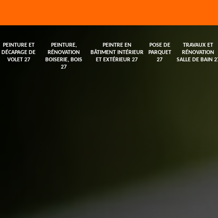
PEINTURE ET
PEINTURE,
PEINTRE EN
POSE DE
TRAVAUX ET
DÉCAPAGE DE
RÉNOVATION
BÂTIMENT INTÉRIEUR
PARQUET
RÉNOVATION
VOLET 27
BOISERIE, BOIS
ET EXTÉRIEUR 27
27
SALLE DE BAIN 2
27