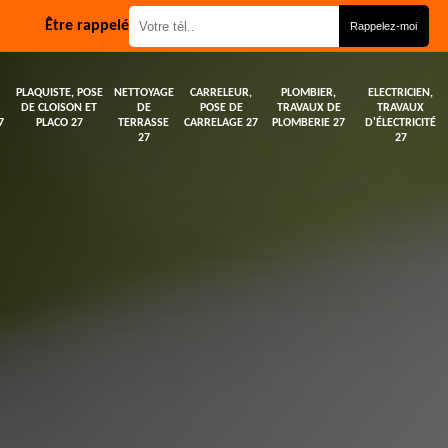
Être rappelé
PLAQUISTE, POSE
NETTOYAGE
CARRELEUR,
PLOMBIER,
ELECTRICIEN,
DE CLOISON ET
DE
POSE DE
TRAVAUX DE
TRAVAUX
7
PLACO 27
TERRASSE
CARRELAGE 27
PLOMBERIE 27
D'ÉLECTRICITÉ
27
27