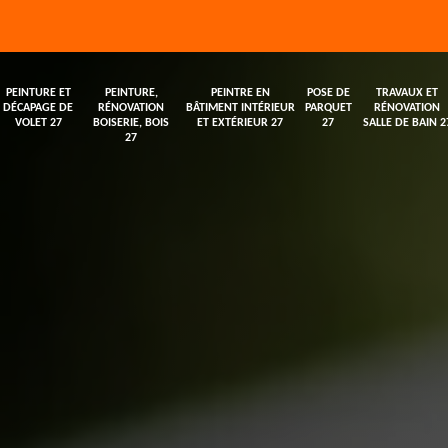
PEINTURE ET
PEINTURE,
PEINTRE EN
POSE DE
TRAVAUX ET
DÉCAPAGE DE
RÉNOVATION
BÂTIMENT INTÉRIEUR
PARQUET
RÉNOVATION
VOLET 27
BOISERIE, BOIS
ET EXTÉRIEUR 27
27
SALLE DE BAIN 2
27