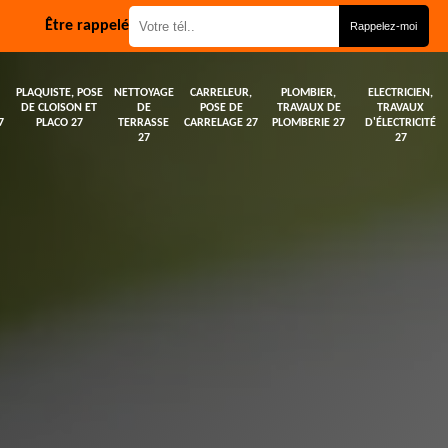
Être rappelé
PLAQUISTE, POSE
NETTOYAGE
CARRELEUR,
PLOMBIER,
ELECTRICIEN,
DE CLOISON ET
DE
POSE DE
TRAVAUX DE
TRAVAUX
7
PLACO 27
TERRASSE
CARRELAGE 27
PLOMBERIE 27
D'ÉLECTRICITÉ
27
27