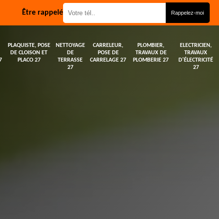
Être rappelé
PLAQUISTE, POSE
NETTOYAGE
CARRELEUR,
PLOMBIER,
ELECTRICIEN,
DE CLOISON ET
DE
POSE DE
TRAVAUX DE
TRAVAUX
7
PLACO 27
TERRASSE
CARRELAGE 27
PLOMBERIE 27
D'ÉLECTRICITÉ
27
27