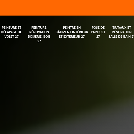
PEINTURE ET
PEINTURE,
PEINTRE EN
POSE DE
TRAVAUX ET
DÉCAPAGE DE
RÉNOVATION
BÂTIMENT INTÉRIEUR
PARQUET
RÉNOVATION
VOLET 27
BOISERIE, BOIS
ET EXTÉRIEUR 27
27
SALLE DE BAIN 2
27