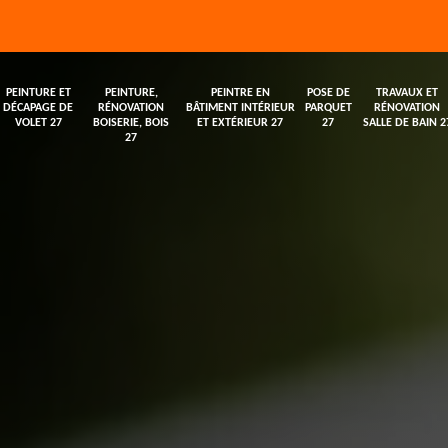
PEINTURE ET
PEINTURE,
PEINTRE EN
POSE DE
TRAVAUX ET
DÉCAPAGE DE
RÉNOVATION
BÂTIMENT INTÉRIEUR
PARQUET
RÉNOVATION
VOLET 27
BOISERIE, BOIS
ET EXTÉRIEUR 27
27
SALLE DE BAIN 2
27