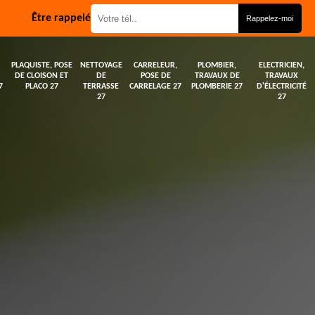
Être rappelé
PLAQUISTE, POSE
NETTOYAGE
CARRELEUR,
PLOMBIER,
ELECTRICIEN,
DE CLOISON ET
DE
POSE DE
TRAVAUX DE
TRAVAUX
7
PLACO 27
TERRASSE
CARRELAGE 27
PLOMBERIE 27
D'ÉLECTRICITÉ
27
27