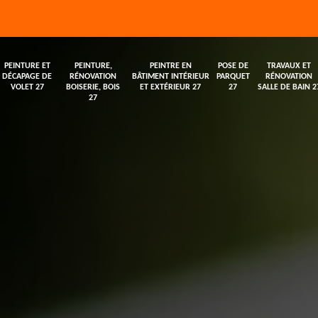
PEINTURE ET
PEINTURE,
PEINTRE EN
POSE DE
TRAVAUX ET
DÉCAPAGE DE
RÉNOVATION
BÂTIMENT INTÉRIEUR
PARQUET
RÉNOVATION
VOLET 27
BOISERIE, BOIS
ET EXTÉRIEUR 27
27
SALLE DE BAIN 2
27