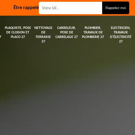
Être rappelé
PLAQUISTE, POSE
NETTOYAGE
CARRELEUR,
PLOMBIER,
ELECTRICIEN,
DE CLOISON ET
DE
POSE DE
TRAVAUX DE
TRAVAUX
7
PLACO 27
TERRASSE
CARRELAGE 27
PLOMBERIE 27
D'ÉLECTRICITÉ
27
27