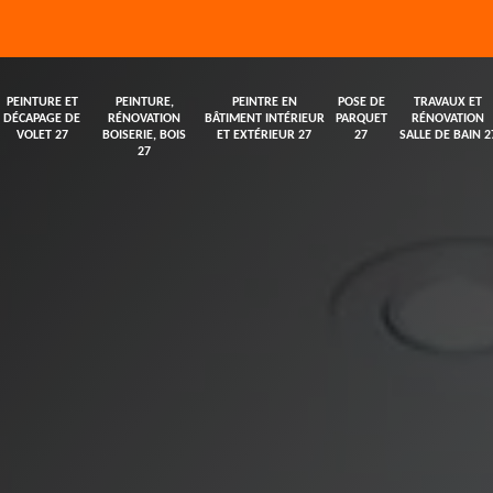
PEINTURE ET
PEINTURE,
PEINTRE EN
POSE DE
TRAVAUX ET
DÉCAPAGE DE
RÉNOVATION
BÂTIMENT INTÉRIEUR
PARQUET
RÉNOVATION
VOLET 27
BOISERIE, BOIS
ET EXTÉRIEUR 27
27
SALLE DE BAIN 2
27