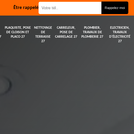
Être rappelé
PLAQUISTE, POSE
NETTOYAGE
CARRELEUR,
PLOMBIER,
ELECTRICIEN,
DE CLOISON ET
DE
POSE DE
TRAVAUX DE
TRAVAUX
7
PLACO 27
TERRASSE
CARRELAGE 27
PLOMBERIE 27
D'ÉLECTRICITÉ
27
27