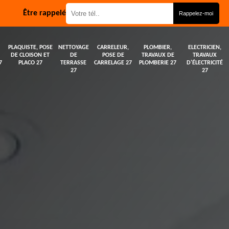
Être rappelé
PLAQUISTE, POSE
NETTOYAGE
CARRELEUR,
PLOMBIER,
ELECTRICIEN,
DE CLOISON ET
DE
POSE DE
TRAVAUX DE
TRAVAUX
7
PLACO 27
TERRASSE
CARRELAGE 27
PLOMBERIE 27
D'ÉLECTRICITÉ
27
27