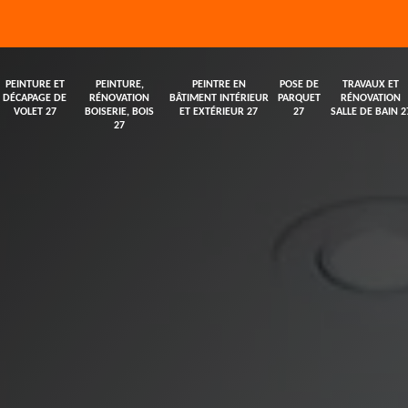
PEINTURE ET
PEINTURE,
PEINTRE EN
POSE DE
TRAVAUX ET
DÉCAPAGE DE
RÉNOVATION
BÂTIMENT INTÉRIEUR
PARQUET
RÉNOVATION
VOLET 27
BOISERIE, BOIS
ET EXTÉRIEUR 27
27
SALLE DE BAIN 2
27