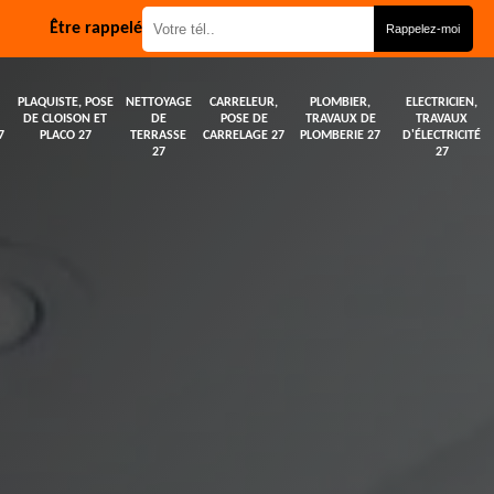
Être rappelé
PLAQUISTE, POSE
NETTOYAGE
CARRELEUR,
PLOMBIER,
ELECTRICIEN,
DE CLOISON ET
DE
POSE DE
TRAVAUX DE
TRAVAUX
7
PLACO 27
TERRASSE
CARRELAGE 27
PLOMBERIE 27
D'ÉLECTRICITÉ
27
27