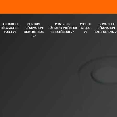
PEINTURE ET
PEINTURE,
PEINTRE EN
POSE DE
TRAVAUX ET
DÉCAPAGE DE
RÉNOVATION
BÂTIMENT INTÉRIEUR
PARQUET
RÉNOVATION
VOLET 27
BOISERIE, BOIS
ET EXTÉRIEUR 27
27
SALLE DE BAIN 2
27