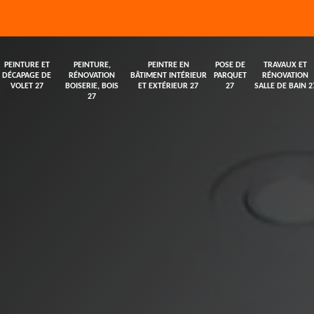
PEINTURE ET
PEINTURE,
PEINTRE EN
POSE DE
TRAVAUX ET
DÉCAPAGE DE
RÉNOVATION
BÂTIMENT INTÉRIEUR
PARQUET
RÉNOVATION
VOLET 27
BOISERIE, BOIS
ET EXTÉRIEUR 27
27
SALLE DE BAIN 2
27