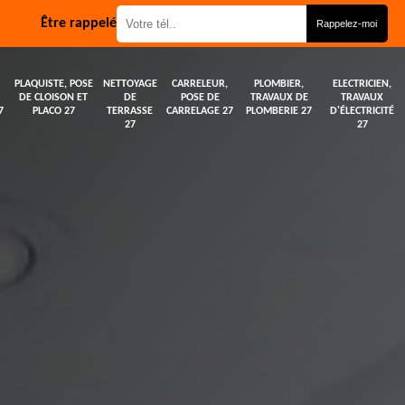
Être rappelé
PLAQUISTE, POSE
NETTOYAGE
CARRELEUR,
PLOMBIER,
ELECTRICIEN,
DE CLOISON ET
DE
POSE DE
TRAVAUX DE
TRAVAUX
7
PLACO 27
TERRASSE
CARRELAGE 27
PLOMBERIE 27
D'ÉLECTRICITÉ
27
27