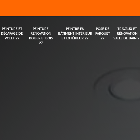
PEINTURE ET
PEINTURE,
PEINTRE EN
POSE DE
TRAVAUX ET
DÉCAPAGE DE
RÉNOVATION
BÂTIMENT INTÉRIEUR
PARQUET
RÉNOVATION
VOLET 27
BOISERIE, BOIS
ET EXTÉRIEUR 27
27
SALLE DE BAIN 2
27