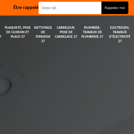
Être rappelé
PLAQUISTE, POSE
NETTOYAGE
CARRELEUR,
PLOMBIER,
ELECTRICIEN,
DE CLOISON ET
DE
POSE DE
TRAVAUX DE
TRAVAUX
7
PLACO 27
TERRASSE
CARRELAGE 27
PLOMBERIE 27
D'ÉLECTRICITÉ
27
27