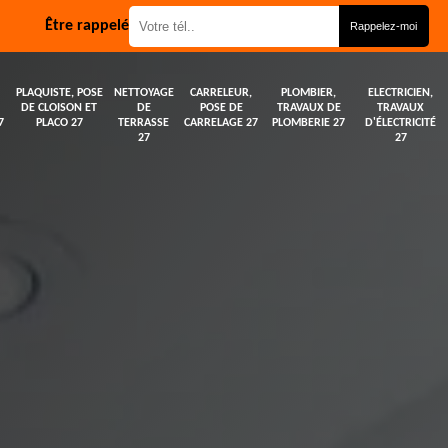
Être rappelé
PLAQUISTE, POSE
NETTOYAGE
CARRELEUR,
PLOMBIER,
ELECTRICIEN,
DE CLOISON ET
DE
POSE DE
TRAVAUX DE
TRAVAUX
7
PLACO 27
TERRASSE
CARRELAGE 27
PLOMBERIE 27
D'ÉLECTRICITÉ
27
27