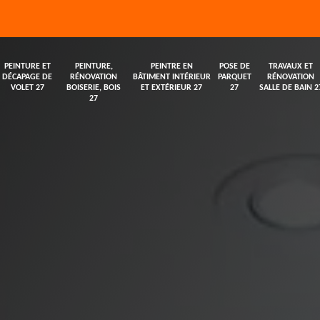
PEINTURE ET
PEINTURE,
PEINTRE EN
POSE DE
TRAVAUX ET
DÉCAPAGE DE
RÉNOVATION
BÂTIMENT INTÉRIEUR
PARQUET
RÉNOVATION
VOLET 27
BOISERIE, BOIS
ET EXTÉRIEUR 27
27
SALLE DE BAIN 2
27